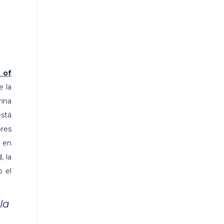
of
e la
rina
está
res
s en
, la
o el
la