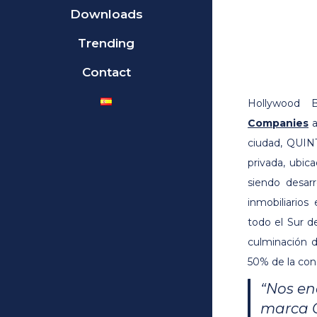
Downloads
Trending
Contact
Hollywood B
Companies
a
ciudad, QUINT
privada, ubi
siendo desar
inmobiliarios
todo el Sur d
culminación d
50% de la con
“Nos en
marca Q