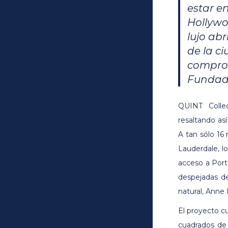
estar e
Hollywo
lujo ab
de la c
comprom
Fundado
QUINT Colle
resaltando así
A tan sólo 16
Lauderdale, l
acceso a Port
despejadas de
natural, Anne 
El proyecto c
cuadrados de 