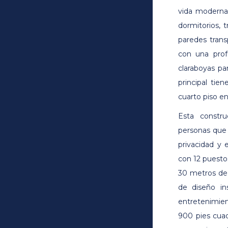
vida moderna,
dormitorios, 
paredes trans
con una prof
claraboyas par
principal ti
cuarto piso en
Esta constr
personas que t
privacidad y 
con 12 puesto
30 metros de 
de diseño in
entretenimie
900 pies cuad