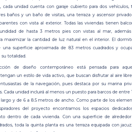
 cada unidad cuenta con garaje cubierto para dos vehículos, 
tres baños y un baño de visitas, una terraza y ascensor privad
parentes con vista al exterior. Todas las viviendas tienen balc
undidad de hasta 3 metros pies con vistas al mar, además
a maximizar la cantidad de luz natural en el interior. El dormit
ene una superficie aproximada de 83 metros cuadrados y ocup
 su totalidad.
ucción de diseño contemporáneo está pensada para aquel
engan un estilo de vida activo, que buscan disfrutar al aire libr
entusiastas de la navegación, pues destaca por su marina pri
s. Cada unidad incluirá al menos un puesto para barcos de entre 
largo y de 6 a 8.5 metros de ancho. Como parte de los eleme
spiradores del proyecto encontramos los espacios dedicados
nto dentro de cada vivienda. Con una superficie de alrededo
rados, toda la quinta planta es una terraza equipada con jacuz