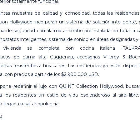
erior totalmente funcional.
tintas muestras de calidad y comodidad, todas las residencia
ion Hollywood incorporan un sistema de solución inteligente,
ema de seguridad con alarma antirrobo preinstalada en toda la c
mostatos inteligentes, sistema de sonido en áreas designadas y
 vivienda se completa con cocina italiana ITALKRA
ticos de gama alta Gaggenau, accesorios Villeroy & Boch
ertas resistentes a huracanes. Las residencias ya están disponi
a, con precios a partir de los $2,900,000 USD.
pone redefinir el lujo con QUINT Collection Hollywood, busc
a los residentes un estilo de vida esplendoroso al aire libre
n llegar a resaltar opulencia.
m