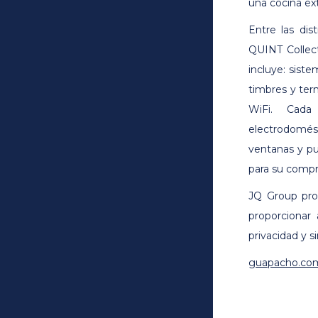
una cocina ext
Entre las dis
QUINT Collect
incluye: sist
timbres y ter
WiFi. Cada
electrodomés
ventanas y pu
para su compr
JQ Group pro
proporcionar 
privacidad y si
guapacho.co