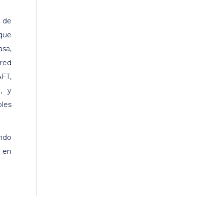
s de
 que
asa,
 red
FT,
, y
bles
ando
, en