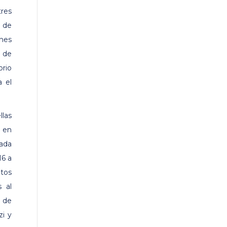
tres
o de
ones
 de
orio
a el
las
e en
vada
16 a
ntos
 al
r de
zi y