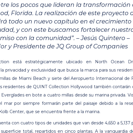
ntre los pocos que lideran la transformación
od, Florida. La realización de este proyecto 
rirá todo un nuevo capítulo en el crecimiento
iudad, y con este buscamos fortalecer nuestr
iso con la comunidad”. – Jesús Quintero –
r y Presidente de JQ Group of Companies
ction está estratégicamente ubicado en North Ocean Dri
 la privacidad y exclusividad que busca la marca para sus residen
 millas de Miami Beach y siete del Aeropuerto Internacional de 
os residentes de QUINT Collection Hollywood también contarán
 Everglades en bote a cuatro millas desde su marina privada. Vi
l mar por siempre formarán parte del paisaje debido a la res
Kolb Center, que se encuentra frente a la marina.
uenta con cuatro tipos de unidades que van desde 4,650 a 5,137 
superficie total, repartidos en cinco plantas. A la vanguardia d