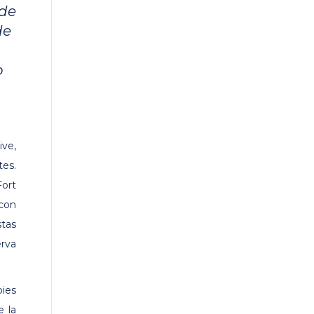
 de
de
o
ve,
tes.
Fort
 con
stas
erva
pies
e la